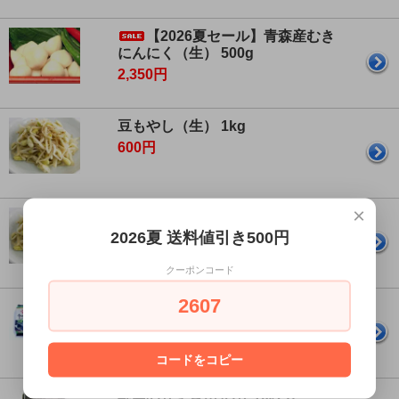
【2026夏セール】青森産むき
にんにく（生） 500g
2,350円
豆もやし（生） 1kg
600円
×
豆もやし（生） 500g
2026夏 送料値引き500円
300円
クーポンコード
2607
オットンジャカットのり 8切×8枚
×3袋
195円
コードをコピー
韓国のりまき用 のり 10枚入