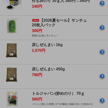
付もみのり 30ｇ入 380円→340円
340円
【2026夏セール】サンチュ
20枚入パック
300円
焼肉のお供にサンチュ！
戻しぜんまい 1kg
1,570円
戻しぜんまい 450g
790円
トルジャバン(炒めのり） 70ｇ
580円
パリッと焼いた海苔にｺﾞﾏの風味と塩味がきいた炒めのり