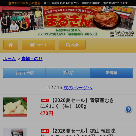
カート
検索
ホーム
＞
青物・のり
おすすめ順
価格順
新着順
1-12 / 16
次のページへ
【2026夏セール】青森産むき
にんにく（生） 100g
470円
【2026夏セール】徳山 韓国味