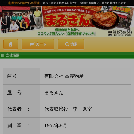
カート
検索
商号 ：
有限会社 高麗物産
屋 号 ：
まるきん
代表者 ：
代表取締役 李 鳳宰
創 業 ：
1952年8月