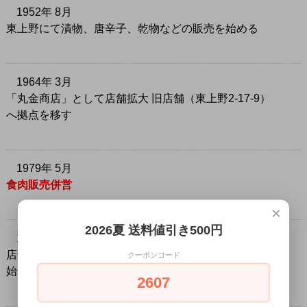
1952年 8月
東上野にて漬物、唐辛子、乾物などの販売を始める
1964年 3月
「丸金商店」として店舗拡大 旧店舗（東上野2-17-9）
へ拠点を移す
1979年 5月
食肉販売併営
×
2026夏 送料値引き500円
1982年 2月
店舗改装 屋号「まるきん」と改称 通信販売事業開
クーポンコード
始
2607