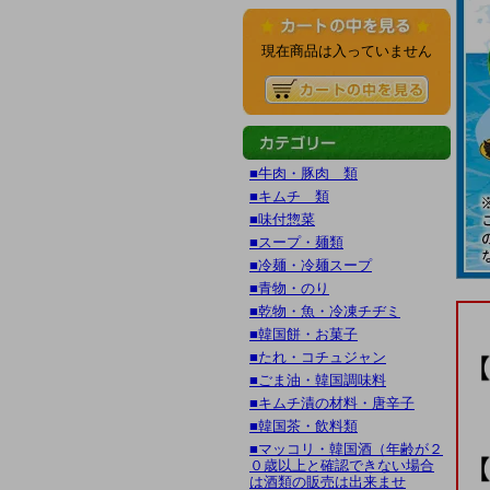
現在商品は入っていません
■牛肉・豚肉 類
■キムチ 類
■味付惣菜
■スープ・麺類
■冷麺・冷麺スープ
■青物・のり
■乾物・魚・冷凍チヂミ
■韓国餅・お菓子
■たれ・コチュジャン
■ごま油・韓国調味料
■キムチ漬の材料・唐辛子
■韓国茶・飲料類
■マッコリ・韓国酒（年齢が２
０歳以上と確認できない場合
は酒類の販売は出来ませ