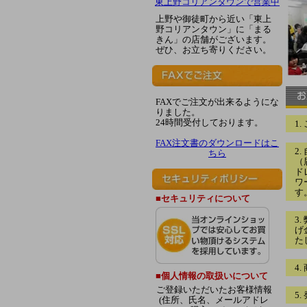
東上野コリアンタウンで営業中
上野や御徒町から近い「東上
野コリアンタウン」に「まる
きん」の店舗がございます。
ぜひ、お立ち寄りください。
FAXでご注文が出来るようにな
りました。
24時間受付しております。
1
FAX注文書のダウンロードはこ
2
ちら
（
ド
ワ
す
■セキュリティについて
3
げ
た
4
■個人情報の取扱いについて
ご登録いただいたお客様情報
5
(住所、氏名、メールアドレ