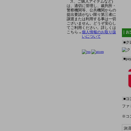
ス、ご購入アイテムなど)
は、適切に管理し、裁判所・
警察機関等、公共機関からの
提出要請がない限り第三者に
譲渡または利用する事は一切
ございません。どうぞ安心し
てご利用ください。詳しくは
こちら→
個人情報のお取り扱
｜お
いについて
■ク
■pa
■コ
ファ
※コ
決