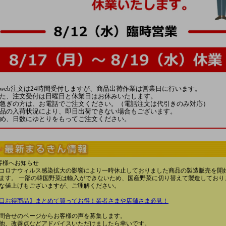
web注文は24時間受付しますが、商品出荷作業は営業日に行います。
た、注文受付は日曜日と休業日はお休みいたします。
急ぎの方は、お電話でご注文ください。（電話注文は代引きのみ対応）
品の入荷状況により、即日出荷できない場合もございます。
め、日数にゆとりをもってご注文ください。
客様へお知らせ
コロナウィルス感染拡大の影響により一時休止しておりました商品の製造販売を開
ます。 一部の韓国野菜は輸入ができないため、国産野菜に切り替えて製造しており
な値上げもございますが、ご理解ください。
口お得商品】まとめて買ってお得！業者さまや店舗さま必見！
問合せのページからお客様の声を募集します。
他、改善点などアドバイスいただけましたら幸いです。