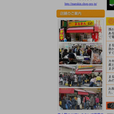
http://marukin.shop-pro.jp/
孫
あ
て
ま
急
す
カ
産
ま
ま
み
お
た