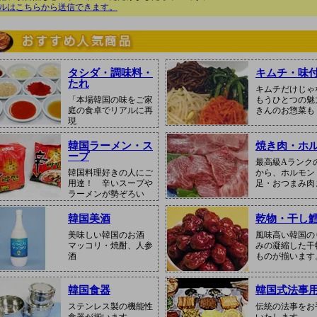
ルはこちらから送信できます。
タシダ・調味料・
キムチ・味
たれ
キムチだけじゃ
「本場韓国の味をご家
もうひとつの魅
庭の食卓でリアルに再
きんのお惣菜も
現
韓国ラーメン・ス
焼き肉・ホ
ープ
最高級Aランク
韓国料理好きの人にご
から、ホルモン
用達！ 辛いスープや
足・おつまみ肉
ラーメンが勢ぞろい
韓国美酒
乾物・干し
美味しい韓国のお酒
風味高い韓国の
マッコリ・焼酎、人参
みの凝縮した干
酒
ものが揃います
韓国食器
韓国式法事
ステンレス製の機能性
伝統の法事をお