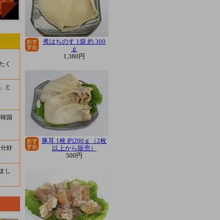
煮はちのす 1袋 約 300
ｇ
1,380円
たく
」と
が韓国
豚耳 1枚 約200ｇ（2枚
以上から販売）
自分好
500円
まし