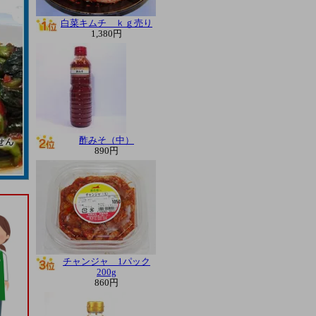
白菜キムチ ｋｇ売り
1,380円
酢みそ（中）
890円
チャンジャ 1パック
200g
860円