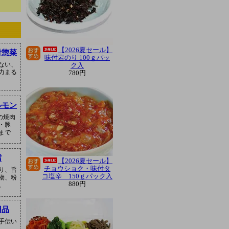
【2026夏セール】
付惣菜
味付岩のり 100ｇパッ
ない、
ク入
力まる
780円
ルモン
の焼肉
・豚
まで
鱈
【2026夏セール】
チョウショク・味付タ
り、旨
コ塩辛 150ｇパック入
物、粉
880円
。
用品
手伝い