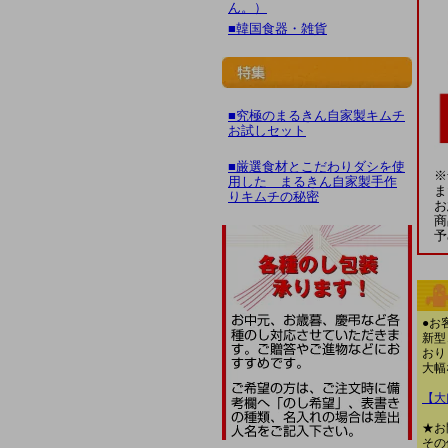
ん。）
■韓国食器・雑貨
■究極のまるきん自家製キムチ
お試しセット
■厳選食材とこだわりダシを使
※
用した まるきん自家製手作
ま
りキムチの秘密
お
商
予
●お
新型
おり
大幅
【大
★お
その