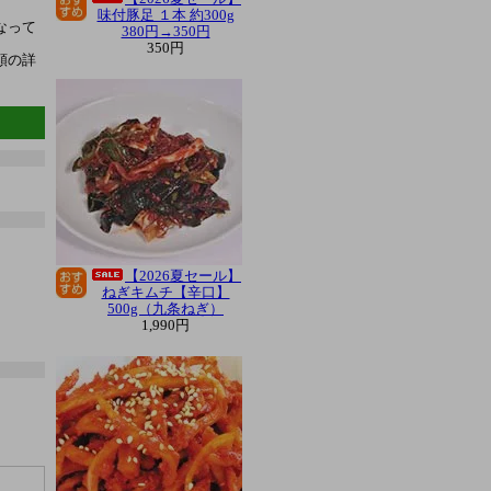
味付豚足 １本 約300g
なって
380円→350円
350円
額の詳
【2026夏セール】
ねぎキムチ【辛口】
500g（九条ねぎ）
1,990円