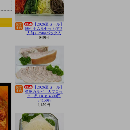
【2026夏セール】
味付ナムルセット(約2
人前）250gパック入
640円
【2026夏セール】
煮豚カルビ 大ブロッ
ク 約1ｋｇ 4300円
→4150円
4,150円