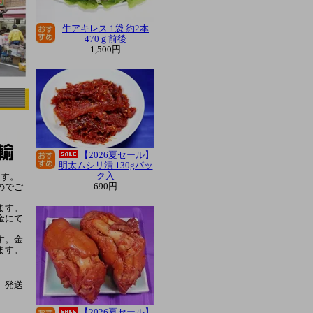
牛アキレス 1袋 約2本
470ｇ前後
1,500円
【2026夏セール】
明太ムシリ漬 130gパッ
ク入
ます。
690円
のでご
ます。
金にて
す。金
ます。
、発送
【2026夏セール】