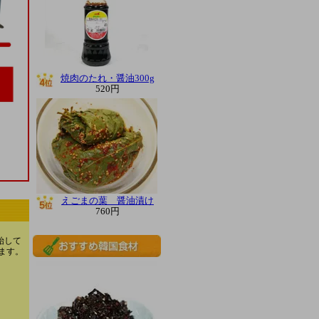
焼肉のたれ・醤油300g
520円
えごまの葉 醤油漬け
760円
始して
ます。