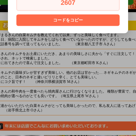
2607
コードをコピー
がまるきんの白菜キムチを教えてくれて以来、ずっと美味しく食べてます。
る日、病院に入院してキムチをしばらく食べていなかったのですが、どうしても食べ
電話番号を調べて送ってもらいました。 （東京都八王子市 Aさん）
るきんのキムチをお土産にいただき、あまりの美味しさに夫から「すぐに注文して！
かされ、ネットで検索しました。
ぐに出てきたので喜んで注文しました。 （東京都町田市 Kさん）
キキムチの薬味ダレが甘すぎず美味しい。他のお店は甘かった… ネギキムチのネギ
とのこと、日本のネギと違いピリリと辛く、とても美味しい。
さにコク旨です！ （神奈川県横須賀市 Mさん）
るきんの和牛肉を一度食べたら焼肉屋さんに行けなくなりました。 種類が豊富で、
の焼肉が選べるのがとても良いです。（埼玉県上尾市 Wさん ）
友達からいただいた白菜キムチがとっても美味しかったので、私も友人に送ってあげ
。 （岩手県北上市 Oさん）