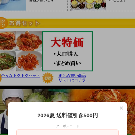
食器が揃います
いたします
色々なトクトクセット
まとめ買い商品
リストはコチラ
×
2026夏 送料値引き500円
クーポンコード