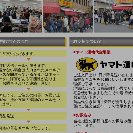
■ヤマト運輸代金引換
. ご注文いただきます。
. 自動返信メールが届きます。
届かない場合は入力されたメールア
レスが間違っているかまたはネット
ご注文日より3日以降発送いたし
ークに障害がある可能性がありま
新鮮なキムチをお届けいたします
。お問合せよりご連絡下さい）
理解ご了承ください。
地域によっては商品到着が異なり
宅急便が届きましたらその場で現
. 弊社より、ご注文の内容、お買い上
お支払い下さい。
金額、決済方法の確認のメールをい
商品代引き決済手数料が発生しま
します。
額はご注文確認ページで表示され
■お振込み
. 商品発送
当社指定の銀行口座へお振込み後
いたします。
. 発送の旨をメールいたします。