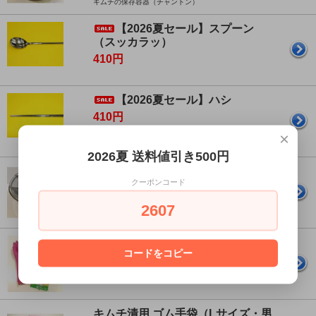
キムチの保存容器（チャントン）
【2026夏セール】スプーン
（スッカラッ）
410円
【2026夏セール】ハシ
410円
×
2026夏 送料値引き500円
ステンレス キムチ容器 （3号・キ
クーポンコード
ムチ約2.5kg用）
4,500円
2607
ご家庭でキムチを漬けたら大きめサイズのこちらで！
キムチ漬用 ゴム手袋（Mサイズ）
コードをコピー
350円
肘までカバーするキムチ漬け用手袋
キムチ漬用 ゴム手袋（Lサイズ・男