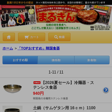
カート
検索
ホーム
＞
「TOPおすすめ」韓国食器
おすすめ順
価格順
新着順
1-11 / 11
【2026夏セール】冷麺器・ス
テンレス食器
940円
韓国発の冷麺用ステンレス食器
土鍋（サムゲタン用 16ｃｍ）1100