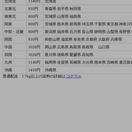
北海道
1140円
北海道
北東北
910円
青森県 岩手県 秋田県
南東北
800円
宮城県 山形県 福島県
関東
800円
茨城県 栃木県 群馬県 埼玉県 千葉県 東京都 神奈川
中部・近畿
800円
新潟県 福井県 石川県 富山県 静岡県 山梨県 長野県
関西
910円
和歌山県 滋賀県 奈良県 京都府 大阪府 兵庫県
中国
1020円
岡山県 広島県 鳥取県 島根県 山口県
四国
1020円
香川県 徳島県 愛媛県 高知県
九州
1140円
福岡県 佐賀県 長崎県 大分県 熊本県 宮崎県 鹿児島
沖縄
1410円
沖縄県
普通配送 1.7kg以上の送料の詳細は
コチラ≫