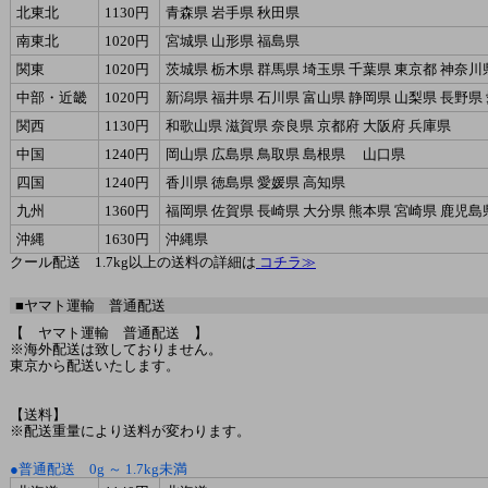
北東北
1130円
青森県 岩手県 秋田県
南東北
1020円
宮城県 山形県 福島県
関東
1020円
茨城県 栃木県 群馬県 埼玉県 千葉県 東京都 神奈川
中部・近畿
1020円
新潟県 福井県 石川県 富山県 静岡県 山梨県 長野県
関西
1130円
和歌山県 滋賀県 奈良県 京都府 大阪府 兵庫県
中国
1240円
岡山県 広島県 鳥取県 島根県 山口県
四国
1240円
香川県 徳島県 愛媛県 高知県
九州
1360円
福岡県 佐賀県 長崎県 大分県 熊本県 宮崎県 鹿児島
沖縄
1630円
沖縄県
クール配送 1.7kg以上の送料の詳細は
コチラ≫
■ヤマト運輸 普通配送
【 ヤマト運輸 普通配送 】
※海外配送は致しておりません。
東京から配送いたします。
【送料】
※配送重量により送料が変わります。
●普通配送 0g ～ 1.7kg未満