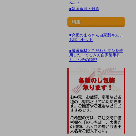
ん。）
■韓国食器・雑貨
■究極のまるきん自家製キムチ
お試しセット
■厳選食材とこだわりダシを使
用した まるきん自家製手作
りキムチの秘密