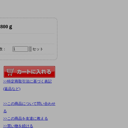
800ｇ
数：
セット
>>特定商取引法に基づく表記
(返品など)
>>この商品について問い合わせ
る
>>この商品を友達に教える
>>買い物を続ける