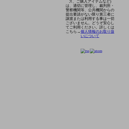
ス、ご購入アイテムなど)
は、適切に管理し、裁判所・
警察機関等、公共機関からの
提出要請がない限り第三者に
譲渡または利用する事は一切
ございません。どうぞ安心し
てご利用ください。詳しくは
こちら→
個人情報のお取り扱
いについて