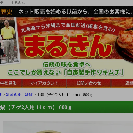
チ、「まるきん」
P
>
韓国食器・雑貨
> 土鍋（チゲ2人用 14ｃｍ） 800ｇ
鍋（チゲ2人用 14ｃｍ） 800ｇ