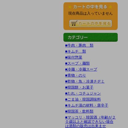
現在商品は入っていません
■牛肉・豚肉 類
■キムチ 類
■味付惣菜
■スープ・麺類
■冷麺・冷麺スープ
■青物・のり
■乾物・魚・冷凍チヂミ
■韓国餅・お菓子
■たれ・コチュジャン
■ごま油・韓国調味料
■キムチ漬の材料・唐辛子
■韓国茶・飲料類
■マッコリ・韓国酒（年齢が２
０歳以上と確認できない場合
は酒類の販売は出来ませ