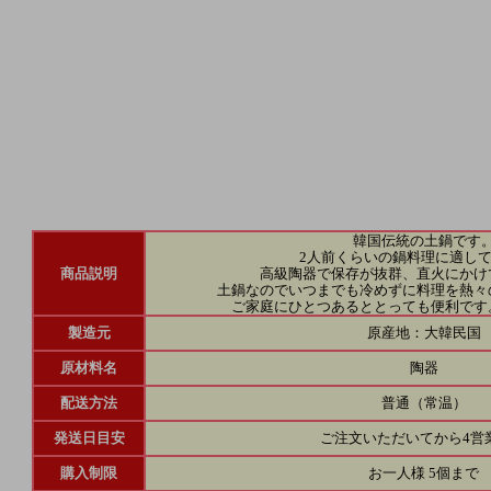
韓国伝統の土鍋です
2人前くらいの鍋料理に適して
商品説明
高級陶器で保存が抜群、直火にかけ
土鍋なのでいつまでも冷めずに料理を熱々
ご家庭にひとつあるととっても便利です
製造元
原産地：大韓民国
原材料名
陶器
配送方法
普通（常温）
発送日目安
ご注文いただいてから4営
購入制限
お一人様 5個まで