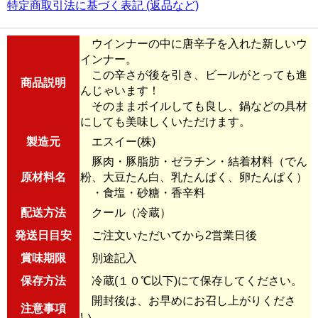
特定商取引法に基づく表記 (返品など)
ウインナーの中に唐辛子を入れた新しいウ
インナー。
この辛さが後を引き、ビールがとっても進
商品説明
んじゃいます！
そのままボイルしても良し、鍋などの具材
にしても美味しくいただけます。
製造元
エスイー(株)
豚肉・豚脂肪・ゼラチン・結着材料（でん
原材料名
粉、大豆たん白、乳たんぱく、卵たんぱく）
・食塩・砂糖・香辛料
配送方法
クール（冷蔵）
発送日目安
ご注文いただいてから2営業日後
賞味期限
別途記入
保存方法
冷蔵(１０℃以下)にて保存してください。
開封後は、お早めにお召し上がりくださ
注意事項
い。