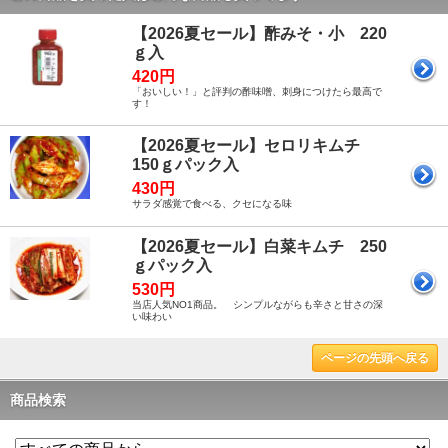
【2026夏セール】酢みそ・小 220
ｇ入
420円
「おいしい！」と評判の酢味噌、刺身につけたら最高で
す！
【2026夏セール】セロリキムチ
150ｇパック入
430円
サラダ感覚で食べる、クセになる味
【2026夏セール】白菜キムチ 250
ｇパック入
530円
当店人気NO1商品。 シンプルながらも辛さと甘さの深
い味わい
ページの先頭へ戻る
商品検索