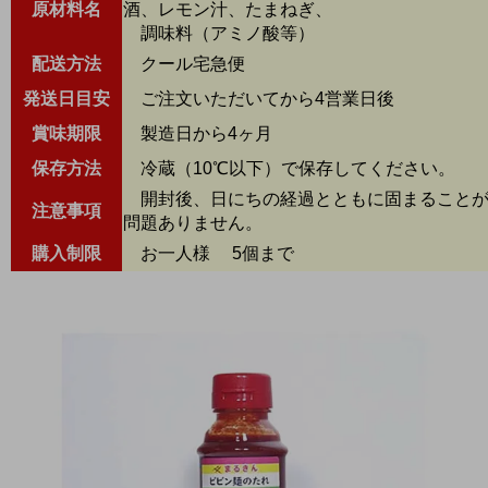
原材料名
酒、レモン汁、たまねぎ、
調味料（アミノ酸等）
配送方法
クール宅急便
発送日目安
ご注文いただいてから4営業日後
賞味期限
製造日から4ヶ月
保存方法
冷蔵（10℃以下）で保存してください。
開封後、日にちの経過とともに固まることが
注意事項
問題ありません。
購入制限
お一人様 5個まで