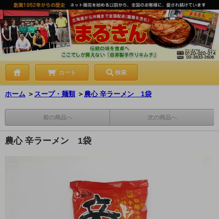
カート
検索
ホーム
＞
スープ・麺類
＞
農心 辛ラーメン 1袋
前の商品へ
次の商品へ
農心 辛ラーメン 1袋