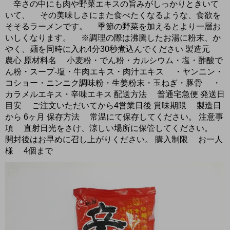
辛さの中にも肉や野菜エキスの旨みがしっかりときいて
いて、 その美味しさにまた食べたくなるような、食欲を
そそるラーメンです。 季節の野菜を加えるとより一層お
いしくなります。 ※調理の際は沸騰したお湯に粉末、か
やく、麺を同時に入れ4分30秒煮込んでください 製造元
農心 原材料名 小麦粉・でん粉・カルシウム・塩・酢酸で
ん粉・スープ-塩・牛肉エキス・肉汁エキス ・ヤンニン・
コショー・ニンニク調味粉・生姜粉末・玉ねぎ・豚骨 ・
カラメルエキス・辛味エキス 配送方法 普通宅急便 発送日
目安 ご注文いただいてから4営業日後 賞味期限 製造日
から 6ヶ月 保存方法 常温にて保存してください。 注意事
項 直射日光をさけ、涼しい場所に保管してください。
開封後はお早めに召し上がりください。 購入制限 お一人
様 4個まで