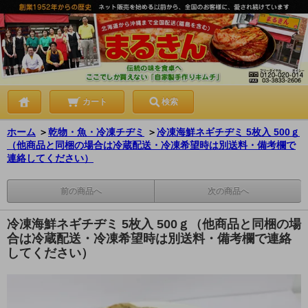
カート
検索
ホーム
＞
乾物・魚・冷凍チヂミ
＞
冷凍海鮮ネギチヂミ 5枚入 500ｇ
（他商品と同梱の場合は冷蔵配送・冷凍希望時は別送料・備考欄で
連絡してください）
前の商品へ
次の商品へ
冷凍海鮮ネギチヂミ 5枚入 500ｇ（他商品と同梱の場
合は冷蔵配送・冷凍希望時は別送料・備考欄で連絡
してください）