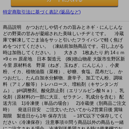
特定商取引法に基づく表記 (返品など)
商品説明 かつおだしや切イカの旨みとネギ・にんじんな
どの野菜の甘みが凝縮された美味しいチヂミです。 冷蔵
庫で解凍してごま油をサッと引いたフライパンで軽く焦げ
めをつけてください。 （凍結前加熱商品です。召し上がる
時は加熱してください。） 大きさ 1枚あたり 約 14ｃｍ
×9ｃｍ 原産地 日本 製造元 (株)徳山物産 大阪市生野区新
今里 原材料名 野菜（ねぎ、玉ねぎ、にんじん）、小麦
粉、イカ、植物油脂（菜種）、砂糖、食塩、昆布だし、か
つおだし、たん白加水分解物、唐辛子、加工でん粉、調味
料（アミノ酸等）トレハロース、増粘剤（キサンタンガ
ム）、pH調整剤、酸化防止剤（エリソルビン酸Ｎａ）、乳
化剤（原材料の一部に大豆、ゼラチン、乳成分を含む） 配
送方法 1)冷凍便（単品の場合） 2)冷蔵便（別商品ご注文
時） 発送日目安 ご注文いただいてから2営業日後 賞味
期限 製造日から1年 保存方法 －18℃以下で保存してく
ださい（冷凍保存） 注意事項※問う商品以外の商品も一緒
にご注文される場合、冷凍別送希望される時は備考欄でお