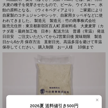
大麦の種子を発芽させたもので、ビール、ウイスキー、水
飴の原料となる。（ウィキペディアより） ご家庭により
自家製のコチュジャンやシッケ、自家用タッペギなどに使
われてきました。 製造元 製造元：竹の商事株式会社
販売元住所：東京都新宿区百人町 原材料名 大麦麦芽（カ
ナダ産・最終加工地 日本） 配送方法 普通（常温） 発送
日目安 ご注文いただいてから2営業日後 賞味期限 製造
日から6か月 保存方法 直射日光、高温多湿を避けて常温
保存してください。 購入制限 お一人様 10個まで
×
2026夏 送料値引き500円