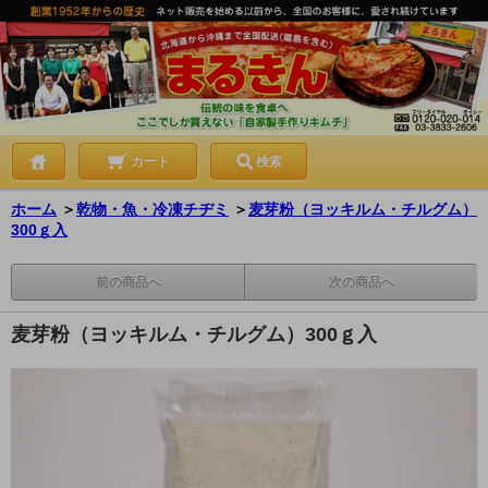
カート
検索
ホーム
＞
乾物・魚・冷凍チヂミ
＞
麦芽粉（ヨッキルム・チルグム）
300ｇ入
前の商品へ
次の商品へ
麦芽粉（ヨッキルム・チルグム）300ｇ入