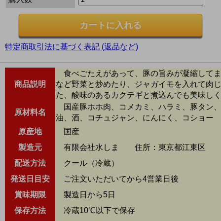
特定商取引法に基づく表記 (返品など)
食べごたえがあって、豚の旨みが凝縮してま
商品説明
など野菜と炒めたり、ジャガイモを入れて肉
た、酸味のあるカクテギと煮込んでも美味し
国産豚ホホ肉、コメカミ、ハラミ、豚タン、
原材料名
油、酒、コチュジャン、にんにく、コショー
原産地
国産
製造元
有限会社水しま 住所：東京都江東区 
配送方法
クール（冷蔵）
発送日目安
ご注文いただいてから4営業日後
賞味期限
製造日から5日
保存方法
冷蔵10℃以下で保存