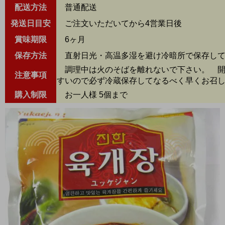
配送方法
普通配送
発送日目安
ご注文いただいてから4営業日後
賞味期限
6ヶ月
保存方法
直射日光・高温多湿を避け冷暗所で保存して
調理中は火のそばを離れないで下さい。 開
注意事項
すいので必ず冷蔵保存してなるべく早くお召
購入制限
お一人様 5個まで