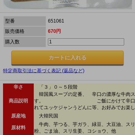
型番
651061
販売価格
670円
購入数
特定商取引法に基づく表記 (返品など)
辛さ
「３」０～５段階
韓国風スープの定番、 辛口の濃厚な牛肉ス
商品説明
す。 ご飯にかけて辛口クッパ
れてユッケジャンうどんに等、お好みでお楽
原産地
大韓民国
牛肉、芋つる、芋ガラ、緑豆、大豆油、スリ
原材料
粉、ごま油、スリ生姜、コショウ、他