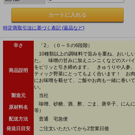
特定商取引法に基づく表記 (返品など)
辛さ
「2」（０～５の6段階）
10種類以上の調味料で旨みを重ね、おいし
た。 味噌の甘みに加えニンニくなどのスパ
をピリッと引き締めます。 きゅうりや人参
商品説明
ティック野菜にとってもよく合います！ お
にお味噌を載せて、ご飯やお肉も一緒に巻い
い。
製造元
当社
味噌、砂糖、酒、酢、ごま、唐辛子、にんに
原材料名
等）
配送方法
普通 宅急便
発送日目安
ご注文いただいてから2営業日後