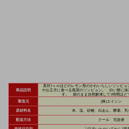
直径3ｃｍほどのレモン形のかわいらしいソンピョン
商品説明
やお正月に食べる風習のソンピョン。 白い餅に抹
す。 袋のまま自然解凍して1時間ほど
製造元
(株)エイシン
原材料名
米、塩、砂糖、白あん、酵素、乳
配送方法
クール 宅急便
発送日目安
ご注文いただいてから2営