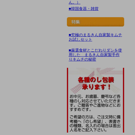
ん。）
■韓国食器・雑貨
■究極のまるきん自家製キムチ
お試しセット
■厳選食材とこだわりダシを使
用した まるきん自家製手作
りキムチの秘密