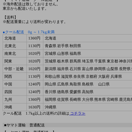
※海外配送は致しておりません。
東京から配送いたします。
【送料】
※配送重量により送料が変わります。
●クール配送 0g ～ 1.7kg未満
北海道
1360円
北海道
北東北
1130円
青森県 岩手県 秋田県
南東北
1020円
宮城県 山形県 福島県
関東
1020円
茨城県 栃木県 群馬県 埼玉県 千葉県 東京都 神奈川
中部・近畿
1020円
新潟県 福井県 石川県 富山県 静岡県 山梨県 長野県
関西
1130円
和歌山県 滋賀県 奈良県 京都府 大阪府 兵庫県
中国
1240円
岡山県 広島県 鳥取県 島根県 山口県
四国
1240円
香川県 徳島県 愛媛県 高知県
九州
1360円
福岡県 佐賀県 長崎県 大分県 熊本県 宮崎県 鹿児島
沖縄
1630円
沖縄県
クール配送 1.7kg以上の送料の詳細は
コチラ≫
■ヤマト運輸 普通配送