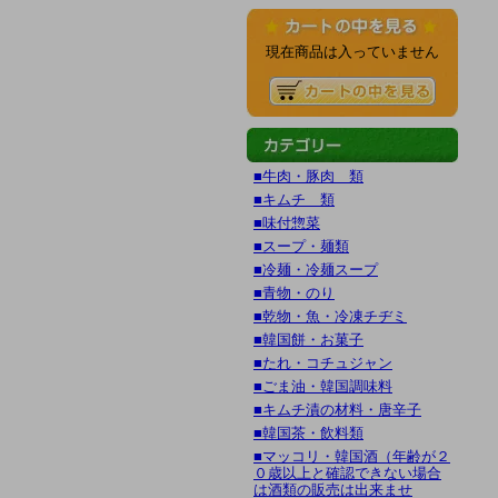
現在商品は入っていません
■牛肉・豚肉 類
■キムチ 類
■味付惣菜
■スープ・麺類
■冷麺・冷麺スープ
■青物・のり
■乾物・魚・冷凍チヂミ
■韓国餅・お菓子
■たれ・コチュジャン
■ごま油・韓国調味料
■キムチ漬の材料・唐辛子
■韓国茶・飲料類
■マッコリ・韓国酒（年齢が２
０歳以上と確認できない場合
は酒類の販売は出来ませ