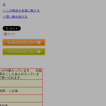
る
>>この商品を友達に教える
>>買い物を続ける
が10個入っています。 旧盆
茶をこしたあんが入っていま
で食べられます。
化剤、ごま油
業日後