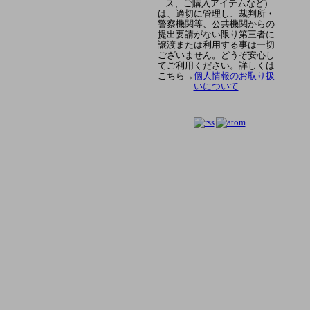
ス、ご購入アイテムなど)
は、適切に管理し、裁判所・
警察機関等、公共機関からの
提出要請がない限り第三者に
譲渡または利用する事は一切
ございません。どうぞ安心し
てご利用ください。詳しくは
こちら→
個人情報のお取り扱
いについて