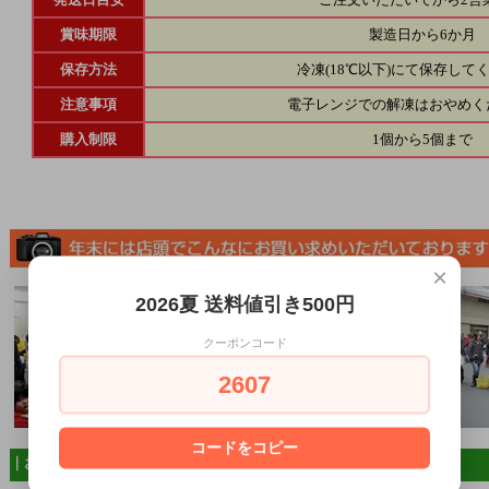
賞味期限
製造日から6か月
保存方法
冷凍(18℃以下)にて保存して
注意事項
電子レンジでの解凍はおやめく
購入制限
1個から5個まで
×
2026夏 送料値引き500円
クーポンコード
2607
コードをコピー
｜お支払い方法