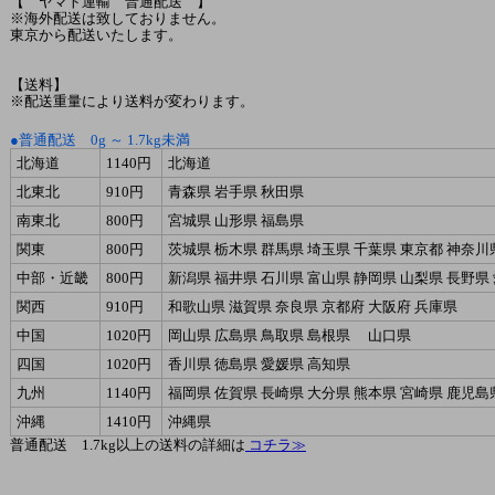
【 ヤマト運輸 普通配送 】
※海外配送は致しておりません。
東京から配送いたします。
【送料】
※配送重量により送料が変わります。
●普通配送 0g ～ 1.7kg未満
北海道
1140円
北海道
北東北
910円
青森県 岩手県 秋田県
南東北
800円
宮城県 山形県 福島県
関東
800円
茨城県 栃木県 群馬県 埼玉県 千葉県 東京都 神奈川
中部・近畿
800円
新潟県 福井県 石川県 富山県 静岡県 山梨県 長野県
関西
910円
和歌山県 滋賀県 奈良県 京都府 大阪府 兵庫県
中国
1020円
岡山県 広島県 鳥取県 島根県 山口県
四国
1020円
香川県 徳島県 愛媛県 高知県
九州
1140円
福岡県 佐賀県 長崎県 大分県 熊本県 宮崎県 鹿児島
沖縄
1410円
沖縄県
普通配送 1.7kg以上の送料の詳細は
コチラ≫