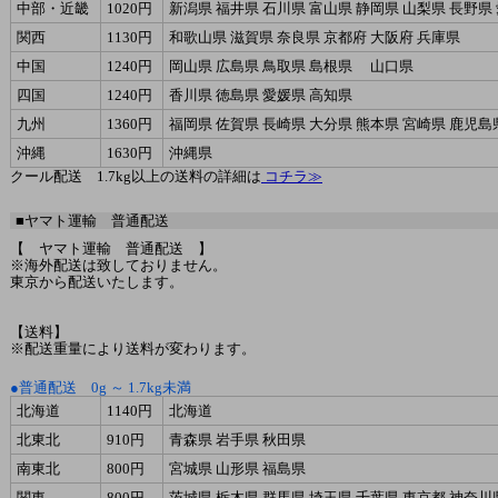
中部・近畿
1020円
新潟県 福井県 石川県 富山県 静岡県 山梨県 長野県
関西
1130円
和歌山県 滋賀県 奈良県 京都府 大阪府 兵庫県
中国
1240円
岡山県 広島県 鳥取県 島根県 山口県
四国
1240円
香川県 徳島県 愛媛県 高知県
九州
1360円
福岡県 佐賀県 長崎県 大分県 熊本県 宮崎県 鹿児島
沖縄
1630円
沖縄県
クール配送 1.7kg以上の送料の詳細は
コチラ≫
■ヤマト運輸 普通配送
【 ヤマト運輸 普通配送 】
※海外配送は致しておりません。
東京から配送いたします。
【送料】
※配送重量により送料が変わります。
●普通配送 0g ～ 1.7kg未満
北海道
1140円
北海道
北東北
910円
青森県 岩手県 秋田県
南東北
800円
宮城県 山形県 福島県
関東
800円
茨城県 栃木県 群馬県 埼玉県 千葉県 東京都 神奈川