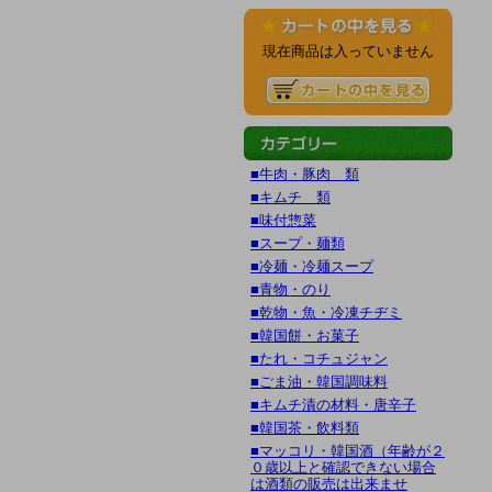
現在商品は入っていません
■牛肉・豚肉 類
■キムチ 類
■味付惣菜
■スープ・麺類
■冷麺・冷麺スープ
■青物・のり
■乾物・魚・冷凍チヂミ
■韓国餅・お菓子
■たれ・コチュジャン
■ごま油・韓国調味料
■キムチ漬の材料・唐辛子
■韓国茶・飲料類
■マッコリ・韓国酒（年齢が２
０歳以上と確認できない場合
は酒類の販売は出来ませ