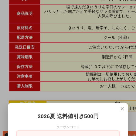
塩で揉んだきゅうりを辛口のヤンニョム
パリッとした歯ごたえで手軽なサラダ感覚で、ビー
商品説明
人気を呼びました。
原材料名
きゅうり、塩、唐辛子、にんにく、ご
配送方法
クール（冷蔵）
発送日目安
ご注文いただいてから4営
賞味期限
製造日から 7日間
保存方法
冷蔵(１０℃以下)にて保存して
防腐剤は一切使用しており
注意事項
お早めにお召し上がりくだ
購入制限
お一人様 5kgまで
加工業者
当社
×
加工業者住所
東京都台東区東上
2026夏 送料値引き500円
クーポンコード