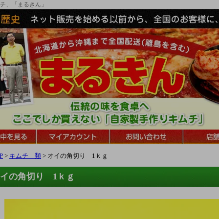
チ、「まるきん」
P
>
キムチ 類
> オイの角切り 1ｋｇ
イの角切り 1ｋｇ