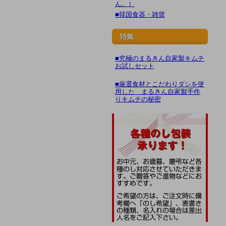
ん。）
■韓国食器・雑貨
■究極のまるきん自家製キムチ
お試しセット
■厳選食材とこだわりダシを使
用した まるきん自家製手作
りキムチの秘密