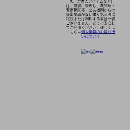
ス、ご購入アイテムなど)
は、適切に管理し、裁判所・
警察機関等、公共機関からの
提出要請がない限り第三者に
譲渡または利用する事は一切
ございません。どうぞ安心し
てご利用ください。詳しくは
こちら→
個人情報のお取り扱
いについて