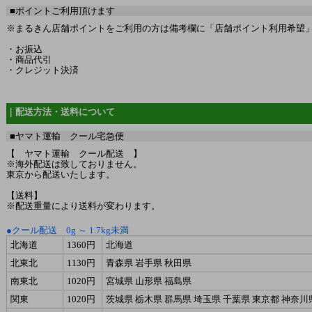
■ポイントご利用頂けます
※まるきん店舗ポイントをご利用の方は備考欄に「店舗ポイント利用希望」と
・お振込
・商品代引
・クレジット決済
｜配送方法・送料について
■ヤマト運輸 クール宅急便
【 ヤマト運輸 クール配送 】
※海外配送は致しておりません。
東京から配送いたします。
【送料】
※配送重量により送料が変わります。
●クール配送 0g ～ 1.7kg未満
北海道
1360円
北海道
北東北
1130円
青森県 岩手県 秋田県
南東北
1020円
宮城県 山形県 福島県
関東
1020円
茨城県 栃木県 群馬県 埼玉県 千葉県 東京都 神奈川