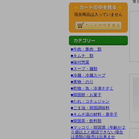
全 
現在商品は入っていません
■牛肉・豚肉 類
■キムチ 類
■味付惣菜
■スープ・麺類
■冷麺・冷麺スープ
■青物・のり
■乾物・魚・冷凍チヂミ
■韓国餅・お菓子
■たれ・コチュジャン
■ごま油・韓国調味料
■キムチ漬の材料・唐辛子
■韓国茶・飲料類
■マッコリ・韓国酒（年齢が２
０歳以上と確認できない場合
は酒類の販売は出来ませ