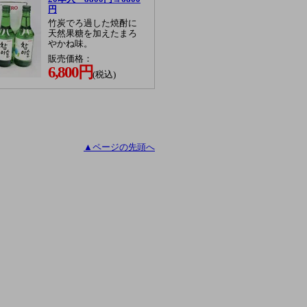
円
竹炭でろ過した焼酎に
天然果糖を加えたまろ
やかね味。
販売価格：
6,800円
(税込)
▲ページの先頭へ