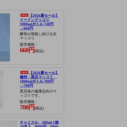
【2026夏セール】
イードンマッコリ
1000mlボトル 740円
→660円
酵母が発散し続ける生
マッコリ
販売価格：
660円
(税込)
【2026夏セール】
楊州・黒豆マッコリ
1000mlボトル 780円
→700円
黒豆味の健康志向のマ
ッコリです。
販売価格：
700円
(税込)
チャミスル 360ml 1箱
20本入 8800円→6800