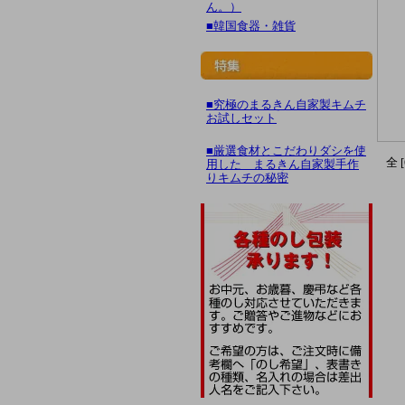
ん。）
■韓国食器・雑貨
■究極のまるきん自家製キムチ
お試しセット
■厳選食材とこだわりダシを使
全 
用した まるきん自家製手作
りキムチの秘密