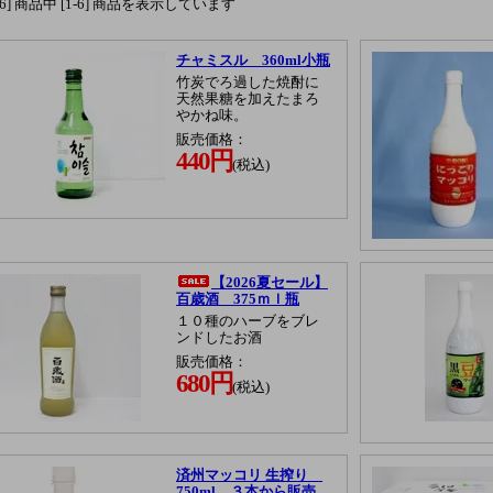
[6] 商品中 [1-6] 商品を表示しています
チャミスル 360ml小瓶
竹炭でろ過した焼酎に
天然果糖を加えたまろ
やかね味。
販売価格：
440円
(税込)
【2026夏セール】
百歳酒 375ｍｌ瓶
１０種のハーブをブレ
ンドしたお酒
販売価格：
680円
(税込)
済州マッコリ 生搾り
750ml ３本から販売