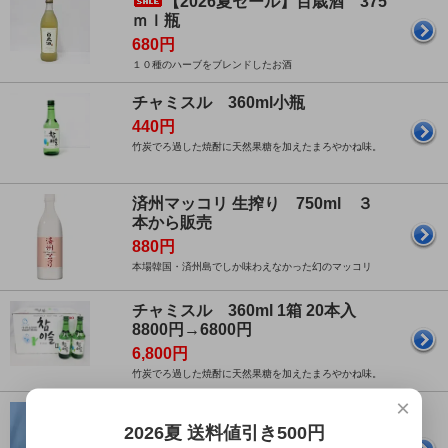
【2026夏セール】百歳酒 375
ｍｌ瓶
680円
１０種のハーブをブレンドしたお酒
チャミスル 360ml小瓶
440円
竹炭でろ過した焼酎に天然果糖を加えたまろやかね味。
済州マッコリ 生搾り 750ml ３
本から販売
880円
本場韓国・済州島でしか味わえなかった幻のマッコリ
チャミスル 360ml 1箱 20本入
8800円→6800円
6,800円
竹炭でろ過した焼酎に天然果糖を加えたまろやかね味。
×
【2026夏セール】イードンマ
ッコリ 1000mlボトル 740円→660
2026夏 送料値引き500円