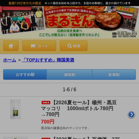
カート
検索
ホーム
＞
「TOPおすすめ」韓国美酒
おすすめ順
価格順
新着順
1-6 / 6
【2026夏セール】楊州・黒豆
マッコリ 1000mlボトル 780円
→700円
700円
黒豆味の健康志向のマッコリです。